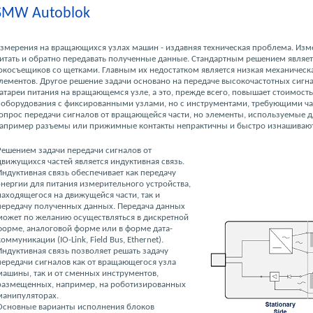
SMW Autoblok
змерения на вращающихся узлах машин - издавняя техническая проблема. Из
итать и обратно передавать полученные данные. Стандартным решением являе
окосъещиков со щетками. Главным их недостатком является низкая механическ
лементов. Другое решение задачи основано на передаче высокочастотных сигн
атареи питания на вращающемся узле, а это, прежде всего, повышает стоимост
 оборудования с фиксированными узлами, но с инструментами, требующими час
опрос передачи сигналов от вращающейся части, но элементы, используемые 
апример разъемы или прижимные контакты непрактичны и быстро изнашивают
Решением задачи передачи сигналов от
движущихся частей является индуктивная связь.
Индуктивная связь обеспечивает как передачу
энергии для питания измерительного устройства,
находящегося на движущейся части, так и
передачу полученных данных. Передача данных
может по желанию осуществляться в дискретной
форме, аналоговой форме или в форме дата-
коммуникации (IO-Link, Field Bus, Ethernet).
Индуктивная связь позволяет решать задачу
передачи сигналов как от вращающегося узла
машины, так и от сменных инструментов,
размещенных, например, на роботизированных
манипуляторах.
Основные варианты исполнения блоков