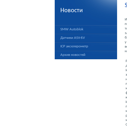
Новости
И
п
т
SMW Autoblok
э
б
Датчики ASV-6V
у
ICP акселерометр
в
н
Архив новостей