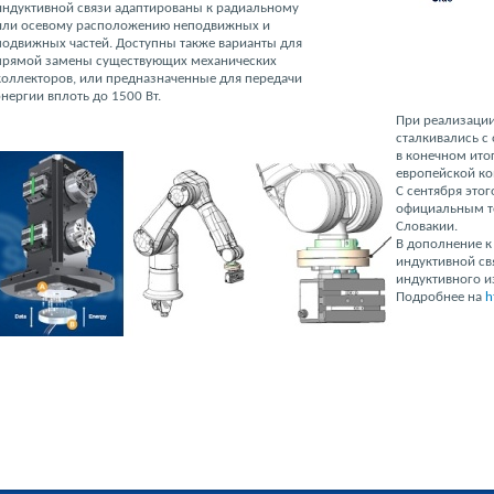
индуктивной связи адаптированы к радиальному
или осевому расположению неподвижных и
подвижных частей. Доступны также варианты для
прямой замены существующих механических
коллекторов, или предназначенные для передачи
энергии вплоть до 1500 Вт.
При реализации
сталкивались с
в конечном ито
европейской к
С сентября этог
официальным т
Словакии.
В дополнение к
индуктивной св
индуктивного и
Подробнее на
h