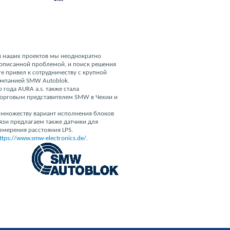
 наших проектов мы неоднократно
 описанной проблемой, и поиск решения
ге привел к сотрудничеству с крупной
омпанией SMW Autoblok.
о года AURA a.s. также стала
орговым представителем SMW в Чехии и
 множеству вариант исполнения блоков
язи предлагаем также датчики для
змерения расстояния LPS.
ttps://www.smw-electronics.de/
.