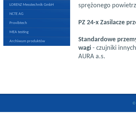
sprężonego powietrza
LORENZ Messtechnik GmbH
NCTE AG
PZ 24-x Zasilacze p
Provibtech
MEA testing
Standardowe przemys
Archiwum produktów
wagi
- czujniki inny
AURA a.s.
© 