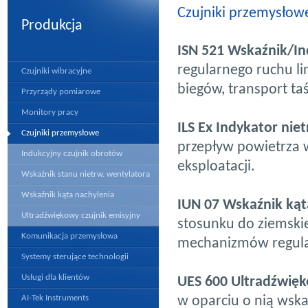
Czujniki przemysłowe,
Produkcja
ISN 521 Wskaźnik/I
regularnego ruchu l
Czujniki wibracyjne
biegów, transport ta
Przyrządy pomiarowe
Monitory pracy
ILS Ex Indykator nie
Czujniki przemysłowe
przepływ powietrza w
Indukcyjny czujnik obrotów
eksploatacji.
Wskaźnik stanu nietrw. wentylatora
Wskaźnik kąta nachylenia
IUN 07 Wskaźnik kąt
Ultradźwiękowy czujnik emisyjny
stosunku do ziemskie
Komunikacja przemysłowa
mechanizmów regula
Systemy sterujące technologii
Usługi dla klientów
UES 600 Ultradźwięk
AI-Tek Instruments
w oparciu o nią wska