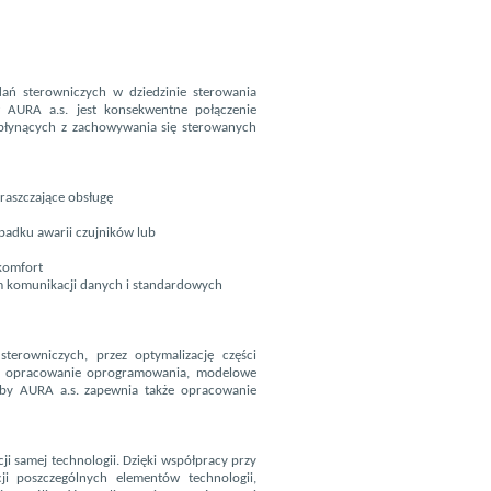
dań sterowniczych w dziedzinie sterowania
w AURA a.s. jest konsekwentne połączenie
 płynących z zachowywania się sterowanych
raszczające obsługę
ypadku awarii czujników lub
komfort
em komunikacji danych i standardowych
erowniczych, przez optymalizację części
 i opracowanie oprogramowania, modelowe
zeby AURA a.s. zapewnia także opracowanie
i samej technologii. Dzięki współpracy przy
i poszczególnych elementów technologii,