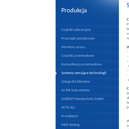
Produkcja
C
P
t
Czujniki wibracyjne
u
s
Przyrządy pomiarowe
Monitory pracy
W
-
Czujniki przemysłowe
-
-
Komunikacja przemysłowa
n
-
Systemy sterujące technologii
-
p
Usługi dla klientów
C
AI-Tek Instruments
D
s
LORENZ Messtechnik GmbH
t
p
NCTE AG
Provibtech
W
MEA testing
o