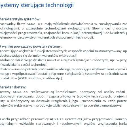
Systemy sterujące technologii
harakterystyka systemów:
racownicy firmy AURA, a.s. mają wieloletnie doświadczenia w rozwiązywaniu za
echnologiami, a szczególnie technologiami ekologicznymi. Główną cechą dosta
miejętności programowania, znajomości komunikacji przemysłowej i doświadczeń
ystemów w rzeczywistych warunkach stosowanych technologii.
 wyniku powyższego powstały systemy:
 apewniające większość funkcji sterowniczych w sposób w pełni zautomatyzowany, up
 dostosowujące się do zmian warunków eksploatacji
 zdolne do właściwego działania nawet w skrajnych sytuacjach roboczych, np.: w prz
iezadziałania części technologii
 dostosowane do potrzeb pracowników obsługi, zapewniające użytkownikom wysoki 
 mogące współpracować i zostać połączone z większością systemów za pośrednictw
rotokołów (ASCII, Modbus, Profibus itp.)
harakter dostaw:
ostawy AURA a.s. realizowane są kompleksowo, począwszy od analizy zadań st
kładowych sterowania, dobór i zagwarantowanie środków technicznych, projekt
esty, a skończywszy na dostawie urządzenia i jego uruchomieniu. W razie potr
rojektów elektrycznych, produkcję tablic rozdzielczych i prace elektromontażowe.
 wielu przypadkach pracownicy AURA a.s. uczestniczą już w przygotowaniu koncepcj
ptymalnym rozkładzie sterowanych i regulowanych węzłów, wyznaczeniu funkcj